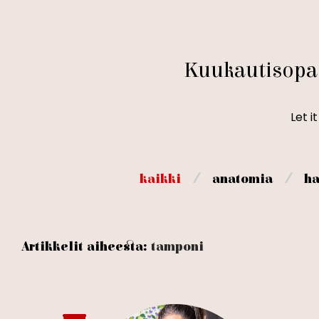
Kuukautisopa
Let i
⁄
⁄
kaikki
anatomia
ha
Artikkelit aiheesta:
tamponi