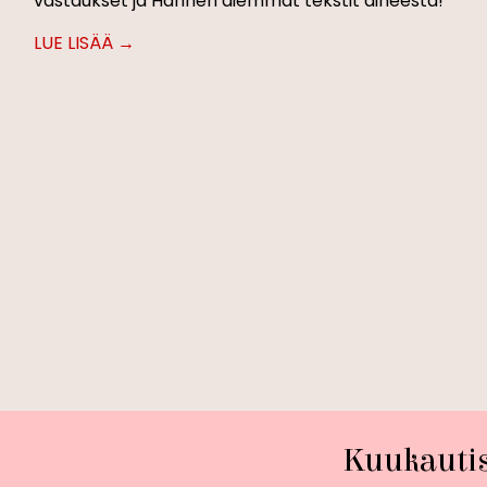
vastaukset ja Hannen aiemmat tekstit aiheesta!
Kuukauti