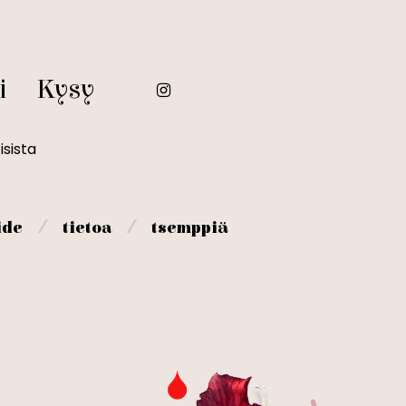
i
Kysy
isista
⁄
⁄
ide
tietoa
tsemppiä