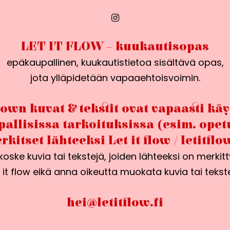
LET IT FLOW – kuukautisopas
epäkaupallinen, kuukautistietoa sisältävä opas,
jota ylläpidetään vapaaehtoisvoimin.
flown kuvat & tekstit ovat vapaasti kä
allisissa tarkoituksissa (esim. opet
rkitset lähteeksi Let it flow / letitflow
oske kuvia tai tekstejä, joiden lähteeksi on merkit
t it flow eikä anna oikeutta muokata kuvia tai tekste
hei@letitflow.fi