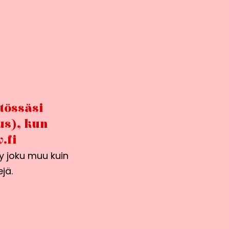
ytössäsi
us), kun
.fi
ty joku muu kuin
jä.