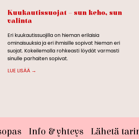
Kuukautissuojat – sun keho, sun
valinta
Eri kuukautissuojilla on hieman erilaisia
ominaisuuksia ja eri ihmisille sopivat hieman eri
suojat. Kokeilemalla rohkeasti löydät varmasti
sinulle parhaiten sopivat.
sopas
Info & yhteys
Lähetä tari