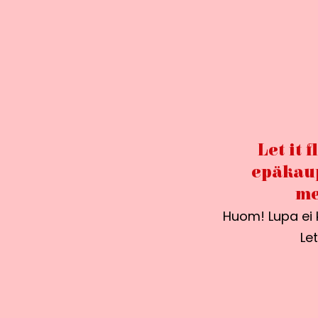
Let it 
epäkaup
me
Huom! Lupa ei k
Le