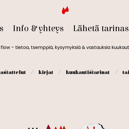
s
Info & yhteys
Lähetä tarinas
t flow – tietoa, tsemppiä, kysymyksiä & vastauksia kuukaut
⁄
⁄
⁄
astattelut
kirjat
kuukautistarinat
ta