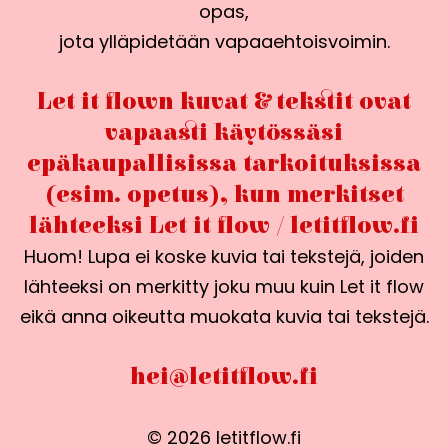
opas,
jota ylläpidetään vapaaehtoisvoimin.
Let it flown kuvat & tekstit ovat
vapaasti käytössäsi
epäkaupallisissa tarkoituksissa
(esim. opetus), kun merkitset
lähteeksi Let it flow / letitflow.fi
Huom! Lupa ei koske kuvia tai tekstejä, joiden
lähteeksi on merkitty joku muu kuin Let it flow
eikä anna oikeutta muokata kuvia tai tekstejä.
hei@letitflow.fi
© 2026 letitflow.fi