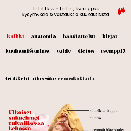
Let it flow – tietoa, tsemppiä,
kysymyksiä & vastauksia kuukautisista
kaikki
anatomia
haastattelut
kirjat
kuukautistarinat
taide
tietoa
tsemppiä
Artikkelit aiheesta:
venuskukkula