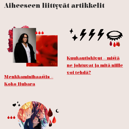
Aiheeseen liittyvät artikkelit
Kuukautiskivut – mistä
ne johtuvat ja mitä niille
voi tehdä?
Menkkaminihaastis –
Koko Hubara