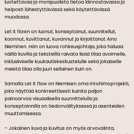
luotettavaa ja monipuolista tietoa kiinnostavassa ja
helposti lähestyttävässä sekä käytettävässä
muodossa.
Let it flown on luonut, konseptoinut, suunnitellut,
koonnut, kuvittanut, kuvannut ja kirjoittanut Aino
Nieminen. Hän on luova rohkeusjohtaja, joka haluaa
näillä kuvilla ja teksteillä raivata lisää tilaa avoimelle,
inklusiiviselle kuukautiskeskustelulle sekä jokaiselle
meistä tilaa olla juuri sellainen kuin on.
Samalla Let it flow on Niemisen oma intohimoprojekti,
joka näyttää konkreettisesti kuinka paljon
painoarvoa visuaalisella suunnittelulla ja
konseptoinnilla on tiedonvälityksessä ja asenteiden
muuttamisessa.
– Jokainen kuva ja kuvitus on myös arvovalinta,