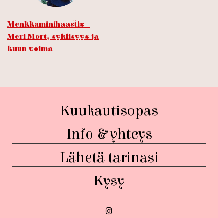
Menkkaminihaastis –
Meri Mort, syklisyys ja
kuun voima
Kuukautisopas
Info & yhteys
Lähetä tarinasi
Kysy