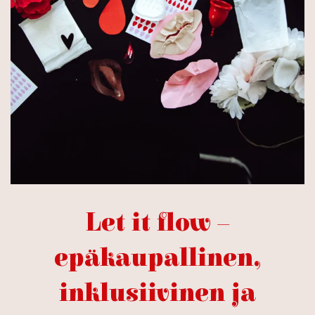
Let it flow –
epäkaupallinen,
inklusiivinen ja