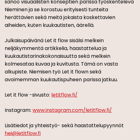
sanoo visuaalisten konseptien parissa työskentelevä
Nieminen ja se korostuu erityisesti tunteita
herättävien sekä meitä jokaista koskettavien
aiheiden, kuten kuukautisten, äärellä.
Julkaisupäivänä Let it flow sisälsi melkein
neljäkymmentä artikkelia, haastattelua ja
kuukautistarinakokonaisuutta sekä melkein
kolmesataa kuvaa ja kuvitusta. Tämä on vasta
alkupiste. Niemisen työ Let it flown sekä
avoimemman kuukautispuheen parissa jatkuu.
Let it flow -sivusto:
letitflow.fi/
Instagram:
www.instagram.com/letitflow.fi/
Lisätiedot ja yhteistyö- sekä haastattelupyynnöt
hei@letitflow.fi