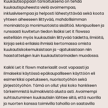
Kuukautisoppaan tarkoituksena on tehdä
kuukautispuheesta vielä avoimempaa,
inklusiivisempaa ja helposti lähestyttävää sekä koota
yhteen aiheeseen liittyvää, mahdollisimman
moninaista ja monimuotoista sisältöä. Monipuolisen ja
runsaasti kuvitetun tiedon lisäksi Let it flowssa
esitellään myös kuukautisiin liittyvää taidetta, ilmiöitä,
kirjoja sekä erilaisia ihmisiä kertomassa omista
kuukautiskokemuksistaan ja -ajatuksistaan niin
haastattelujen kuin kuukautistarinoiden muodossa.
Kaikki Let it flown materiaalit ovat vapaasti ja
ilmaiseksi käytössä epäkaupalliseen käyttöön eli
esimerkiksi opetukseen, nuorisotyöhön sekä
järjestötyöhön. Tämä on ollut yksi koko hankkeen
tärkeimmistä kulmakivistä alusta asti. Avoimempi
suhtautuminen kuukautisiin lähtee siitä, että nuorilla
ja nuorten kanssa toimivilla tahoilla on saatavilla