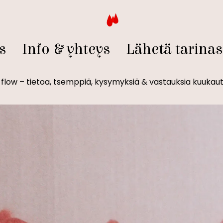
s
Info & yhteys
Lähetä tarinas
t flow – tietoa, tsemppiä, kysymyksiä & vastauksia kuukaut