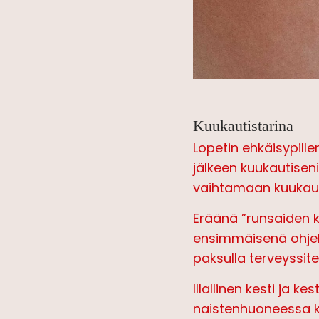
Lopetin ehkäisypill
jälkeen kuukautiseni 
vaihtamaan kuukauti
Eräänä ”runsaiden ku
ensimmäisenä ohjelm
paksulla terveyssitee
Illallinen kesti ja k
naistenhuoneessa käy