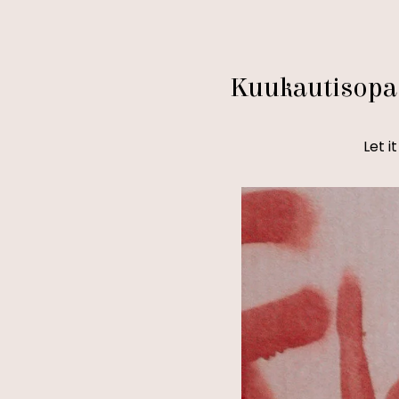
Kuukautisopa
Let i