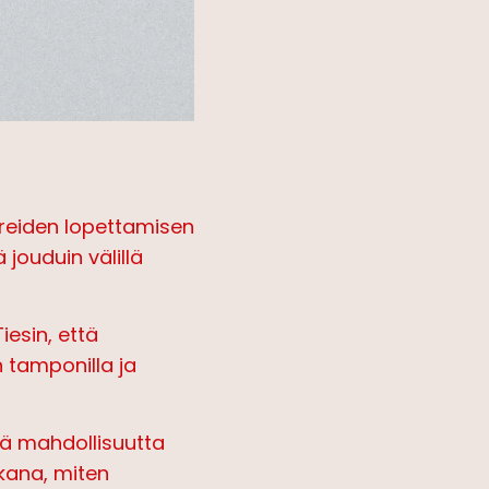
ereiden lopettamisen
 jouduin välillä
iesin, että
 tamponilla ja
eikä mahdollisuutta
ikana, miten