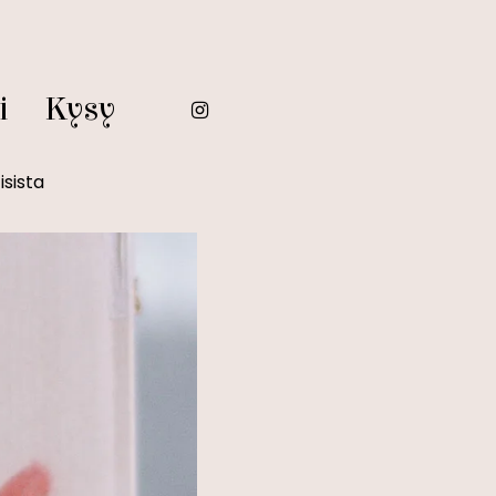
i
Kysy
isista