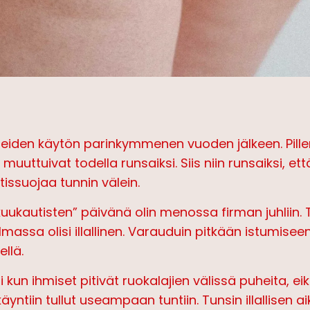
ereiden käytön parinkymmenen vuoden jälkeen. Pill
muuttuivat todella runsaiksi. Siis niin runsaiksi, että
ssuojaa tunnin välein.
ukautisten” päivänä olin menossa firman juhliin. T
assa olisi illallinen. Varauduin pitkään istumiseen
llä.
esti kun ihmiset pitivät ruokalajien välissä puheita, 
ntiin tullut useampaan tuntiin. Tunsin illallisen a