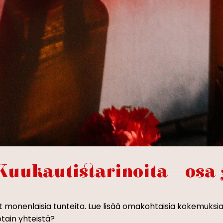
Kuukautistarinoita – osa 
 monenlaisia tunteita. Lue lisää omakohtaisia kokemuksia 
otain yhteistä?