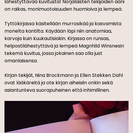
lähestyttävää kuvitusta! Norjalaisten tekijöiden ääni
on raikas, monimuotoisuuden huomioiva ja lempeä.
Tyttökirjassa käsitellään murrosikää ja kasvamista
monelta kantilta. Käydään läpi niin anatomiaa,
karvoja kuin kuukautisiakin. Kirjassa on runsas,
helpostilähestyttävä ja lempeä Magnhild Winsnesin
tekemä kuvitus, jossa jokainen saa olla just
omanlaisensa.
Kirjan tekijät, Nina Brockmann ja Ellen Støkken Dahl
ovat lääkäreitä ja ote kirjan aiheisiin onkin sekä
asiantunteva suorapuheinen että inhimillinen.