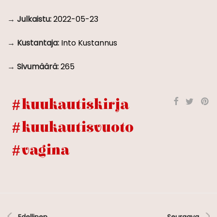
Julkaistu:
2022-05-23
Kustantaja:
Into Kustannus
Sivumäärä:
265
kuukautiskirja
kuukautisvuoto
vagina
Edellinen
Seuraava