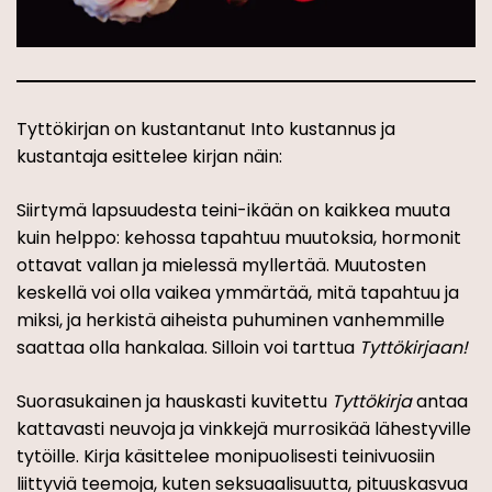
Tyttökirjan on kustantanut Into kustannus ja
kustantaja esittelee kirjan näin:
Siirtymä lapsuudesta teini­-ikään on kaikkea muuta
kuin helppo: kehossa tapahtuu muutoksia, hormonit
ottavat vallan ja mielessä myllertää. Muutosten
keskellä voi olla vaikea ymmärtää, mitä tapahtuu ja
miksi, ja herkistä aiheista puhuminen vanhemmille
saattaa olla hankalaa. Silloin voi tarttua
Tyttökirjaan!
Suorasukainen ja hauskasti kuvitettu
Tyttökirja
antaa
kattavasti neuvoja ja vinkkejä murrosikää lähestyville
tytöille. Kirja käsittelee monipuolisesti teinivuosiin
liittyviä teemoja, kuten seksuaalisuutta, pituuskasvua