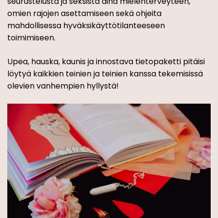
seurustelusta ja seksistä aina mielenterveyteen,
omien rajojen asettamiseen sekä ohjeita
mahdollisessa hyväksikäyttötilanteeseen
toimimiseen.
Upea, hauska, kaunis ja innostava tietopaketti pitäisi
löytyä kaikkien teinien ja teinien kanssa tekemisissä
olevien vanhempien hyllystä!