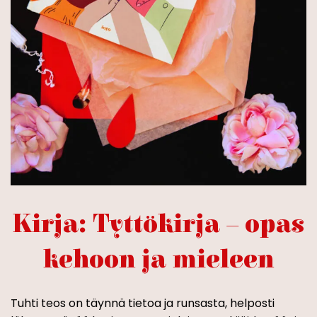
Kirja: Tyttökirja – opas
kehoon ja mieleen
Tuhti teos on täynnä tietoa ja runsasta, helposti