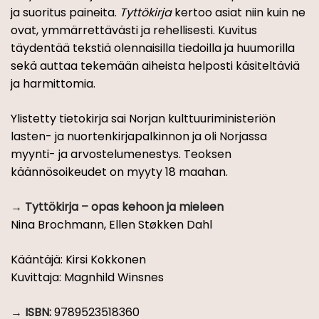
ja suoritus­ paineita.
Tyttökirja
kertoo asiat niin kuin ne
ovat, ymmärrettävästi ja rehellisesti. Kuvitus
täydentää tekstiä olennaisilla tiedoilla ja huumorilla
sekä auttaa tekemään aiheista helposti käsiteltäviä
ja harmittomia.
Ylistetty tietokirja sai Norjan kulttuuriministeriön
lasten­- ja nuortenkirjapalkinnon ja oli Norjassa
myynti-­ ja arvostelumenestys. Teoksen
käännösoikeudet on myyty 18 maahan.
Tyttökirja – opas kehoon ja mieleen
Nina Brochmann, Ellen Støkken Dahl
Kääntäjä: Kirsi Kokkonen
Kuvittaja: Magnhild Winsnes
ISBN:
9789523518360